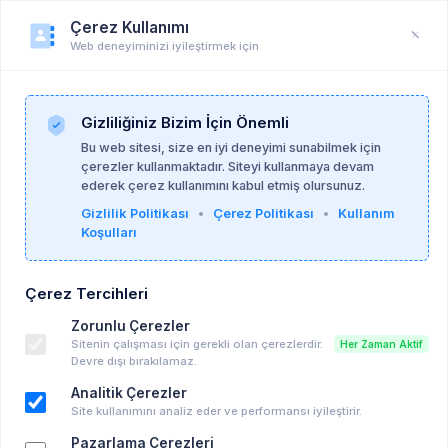
Çerez Kullanımı
Web deneyiminizi iyileştirmek için
Duyuru
Anasayfa
Duyurular
Gizliliğiniz Bizim İçin Önemli
Bu web sitesi, size en iyi deneyimi sunabilmek için
çerezler kullanmaktadır. Siteyi kullanmaya devam
Tuğba Döner
07-10-2025
ederek çerez kullanımını kabul etmiş olursunuz.
Gizlilik Politikası
•
Çerez Politikası
•
Kullanım
Koşulları
CAS uygulayıcısı başvuruları alıyoruz.
İş İlanı
Çerez Tercihleri
Zorunlu Çerezler
Anahtar kelimeler:
hepsi̇
Sitenin çalışması için gerekli olan çerezlerdir.
Her Zaman Aktif
Devre dışı bırakılamaz.
Disleksi Merkezi ile koordineli olarak uygulama
Analitik Çerezler
yapacak CAS Testi uygulayıcısı psikologlar ile
Site kullanımını analiz eder ve performansı iyileştirir.
çalışmak istiyoruz.
Pazarlama Çerezleri