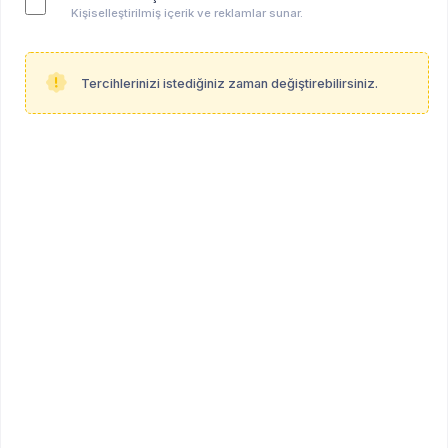
Değerlendirme sürecinde online ya da yüz yüze
Kişiselleştirilmiş içerik ve reklamlar sunar.
olarak görüşme yapılacak ve sonrasında test
seansları yönlendirilecektir.
Başvurularınız için
Tercihlerinizi istediğiniz zaman değiştirebilirsiniz.
disleksimerkezi@gmail.com
‘a resimli olarak
Cv’lerinizi atabilirsiniz.
REKLAM