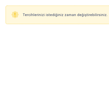
i üstündedir. Oda eşyalıdır. Ofisini taşımak isteyen, kendi 
ur.Ruhsata uygundur.Gelecek psikolog ile anlaşma doğrultusund
aşamasında olan, taşınmak isteyen psikologlar için uygundur.Y
Tercihlerinizi istediğiniz zaman değiştirebilirsiniz.
lması belli ekolde uzmanlaşması gerekmektedir.Lütfen mesaj 
ız ekol, danışan portföyünüz olup olmadığını yazmanızı rica e