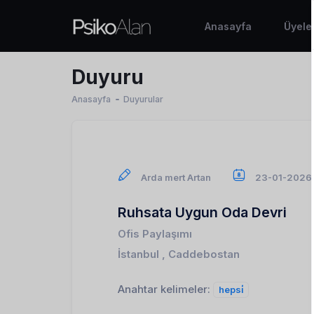
Anasayfa
Üyele
Duyuru
Anasayfa
Duyurular
Arda mert Artan
23-01-2026
Ruhsata Uygun Oda Devri
Ofis Paylaşımı
İstanbul , Caddebostan
Anahtar kelimeler:
hepsi̇