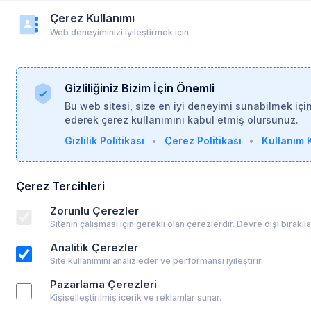
Çerez Kullanımı
r
Duyurular
Yardım
Login
Üye Ol
Web deneyiminizi iyileştirmek için
Gizliliğiniz Bizim İçin Önemli
Bu web sitesi, size en iyi deneyimi sunabilmek içi
ederek çerez kullanımını kabul etmiş olursunuz.
Gizlilik Politikası
•
Çerez Politikası
•
Kullanım K
Çerez Tercihleri
Zorunlu Çerezler
Sitenin çalışması için gerekli olan çerezlerdir. Devre dışı bırakı
Analitik Çerezler
Site kullanımını analiz eder ve performansı iyileştirir.
Pazarlama Çerezleri
Kişiselleştirilmiş içerik ve reklamlar sunar.