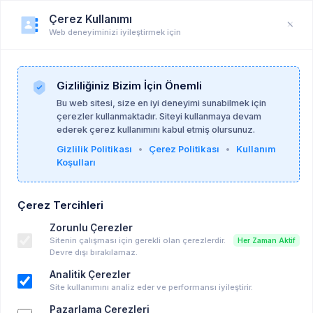
Çerez Kullanımı
Web deneyiminizi iyileştirmek için
Gizlilik Politikası
Anasayfa
Gizlilik Politikası
Gizliliğiniz Bizim İçin Önemli
Bu web sitesi, size en iyi deneyimi sunabilmek için
çerezler kullanmaktadır. Siteyi kullanmaya devam
Gizlilik Politikası
ederek çerez kullanımını kabul etmiş olursunuz.
Gizlilik Politikası
•
Çerez Politikası
•
Kullanım
Koşulları
Bu Gizlilik Politikası, psikoalan.com (“biz”, “bizim” veya
“sitemiz”) aracılığıyla toplanan kişisel bilgilerinizin nasıl
toplandığını, kullanıldığını, saklandığını ve korunduğunu
Çerez Tercihleri
açıklamaktadır. Lütfen bu Politikayı dikkatlice okuyun.
Zorunlu Çerezler
1. Toplanan Bilgiler
Sitenin çalışması için gerekli olan çerezlerdir.
Her Zaman Aktif
1.1. Zorunlu Bilgiler
Devre dışı bırakılamaz.
İsim, soyisim
Analitik Çerezler
E-posta adresi
Site kullanımını analiz eder ve performansı iyileştirir.
Telefon numarası
Pazarlama Çerezleri
Bu bilgiler, sizinle iletişim kurmak veya sunduğumuz