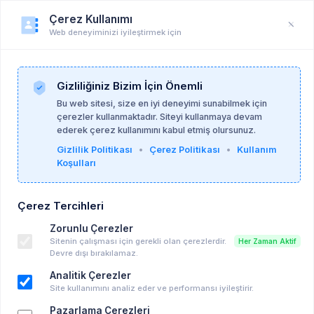
Çerez Kullanımı
Web deneyiminizi iyileştirmek için
Duyuru
Anasayfa
Duyurular
Gizliliğiniz Bizim İçin Önemli
Bu web sitesi, size en iyi deneyimi sunabilmek için
çerezler kullanmaktadır. Siteyi kullanmaya devam
MERVE KÜBRA BAYRAM
25-02-2026
ederek çerez kullanımını kabul etmiş olursunuz.
Gizlilik Politikası
•
Çerez Politikası
•
Kullanım
Koşulları
Süpervizyon Kapsamında Danışan Arayışı
Hasta Arayışı
Çerez Tercihleri
Zorunlu Çerezler
Sitenin çalışması için gerekli olan çerezlerdir.
Her Zaman Aktif
Devre dışı bırakılamaz.
Analitik Çerezler
Site kullanımını analiz eder ve performansı iyileştirir.
Pazarlama Çerezleri