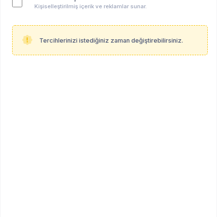
Kişiselleştirilmiş içerik ve reklamlar sunar.
Tercihlerinizi istediğiniz zaman değiştirebilirsiniz.
Anahtar kelimeler:
psiko-dinamik psikoterapi
online psikoterapi
yüz yüze psikoterapi
uygun ücretli psikoterapi
psikolog
hepsi̇
Merhaba, ben Psikolog Merve Kübra Bayram