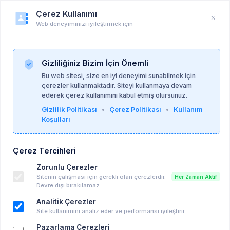
Çerez Kullanımı
Web deneyiminizi iyileştirmek için
Çerez Politikası
Anasayfa
Cookie Policy
Gizliliğiniz Bizim İçin Önemli
Bu web sitesi, size en iyi deneyimi sunabilmek için
Çerez Politikası
çerezler kullanmaktadır. Siteyi kullanmaya devam
ederek çerez kullanımını kabul etmiş olursunuz.
Çerezler Nedir?
Gizlilik Politikası
•
Çerez Politikası
•
Kullanım
Çerezler, ziyaret ettiğiniz web sitesi tarafından bilgisayarınıza veya
Koşulları
mobil cihazınıza kaydedilen küçük metin dosyalarıdır. Çerezler, web
sitelerinin daha verimli çalışmasını ve site sahiplerinin bilgi toplamasını
sağlar.
Çerez Tercihleri
Kullandığımız Çerez Türleri
Zorunlu Çerezler
1. Zorunlu Çerezler
Sitenin çalışması için gerekli olan çerezlerdir.
Her Zaman Aktif
Devre dışı bırakılamaz.
Bu çerezler sitenin çalışması için gereklidir ve kapatılamaz.
Analitik Çerezler
- Oturum yönetimi
session
Site kullanımını analiz eder ve performansı iyileştirir.
- CSRF koruması
formkey
- Çerez tercihleriniz
cookie_consent
Pazarlama Çerezleri