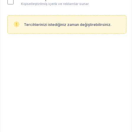
Kişiselleştirilmiş içerik ve reklamlar sunar.
Tercihlerinizi istediğiniz zaman değiştirebilirsiniz.
Anahtar kelimeler:
hepsi̇
Merhabalar,
Türkiye İnsan Hakları Vakfı tarafından
gerçekleştirilecek olan "Bilgi ve Deneyim Paylaşım
Programı"nın duyurusunu aşağıda sizlerle
paylaşıyorum.
Kolaylıklar
-------------------
Türkiye İnsan Hakları Vakfı (TİHV), İnsan