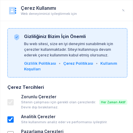
Çerez Kullanımı
Web deneyiminizi iyileştirmek için
Duyuru
Anasayfa
Duyurular
Gizliliğiniz Bizim İçin Önemli
Bu web sitesi, size en iyi deneyimi sunabilmek için
çerezler kullanmaktadır. Siteyi kullanmaya devam
Ayşegül Özadak
10-03-2026
ederek çerez kullanımını kabul etmiş olursunuz.
Gizlilik Politikası
•
Çerez Politikası
•
Kullanım
Koşulları
Türkiye İnsan Hakları Vakfı - Bilgi ve
Deneyim Paylaşım Programı 2026
Çerez Tercihleri
Ücretsiz Eğitim, Seminer vd...
Zorunlu Çerezler
08-04-2026 19:30 - 08-04-2026 21:30
Sitenin çalışması için gerekli olan çerezlerdir.
Her Zaman Aktif
Takvime Ekle
Devre dışı bırakılamaz.
Analitik Çerezler
Site kullanımını analiz eder ve performansı iyileştirir.
Pazarlama Çerezleri