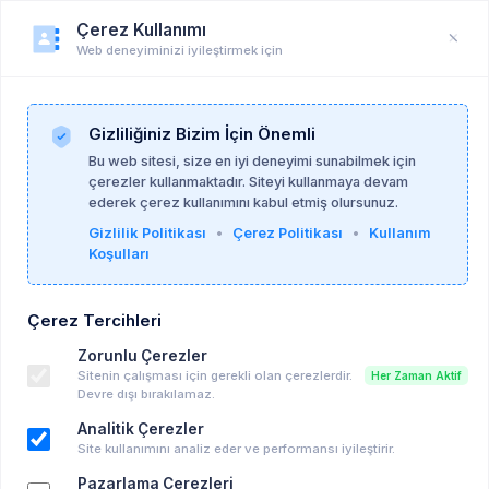
Çerez Kullanımı
Web deneyiminizi iyileştirmek için
Duyuru
Anasayfa
Duyurular
Gizliliğiniz Bizim İçin Önemli
Bu web sitesi, size en iyi deneyimi sunabilmek için
çerezler kullanmaktadır. Siteyi kullanmaya devam
Zeynep Koçdemir
12-03-2026
ederek çerez kullanımını kabul etmiş olursunuz.
Gizlilik Politikası
•
Çerez Politikası
•
Kullanım
Koşulları
SÜPERVİZYON KAPSAMINDA TERAPİ
DESTEĞİ
Çerez Tercihleri
Hasta Arayışı
Zorunlu Çerezler
İstanbul , Bahçelievler
Sitenin çalışması için gerekli olan çerezlerdir.
Her Zaman Aktif
12-03-2026 13:16 - 22-03-2026 13:16
Devre dışı bırakılamaz.
Takvime Ekle
Analitik Çerezler
Site kullanımını analiz eder ve performansı iyileştirir.
Anahtar kelimeler:
süpervizyon
danışan arayışı
Pazarlama Çerezleri