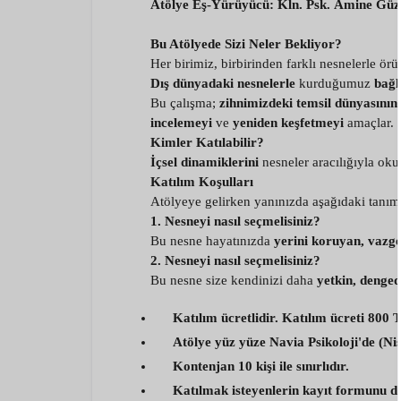
Atölye Eş-Yürüyücü: Kln. Psk. Âmine Güz
Bu Atölyede Sizi Neler Bekliyor?
Her birimiz, birbirinden farklı nesnelerle örü
Dış dünyadaki nesnelerle
kurduğumuz
bağl
Bu çalışma;
zihnimizdeki temsil dünyasının
incelemeyi
ve
yeniden keşfetmeyi
amaçlar.
Kimler Katılabilir?
İçsel dinamiklerini
nesneler aracılığıyla ok
Katılım Koşulları
Atölyeye gelirken yanınızda aşağıdaki tanıml
1. Nesneyi nasıl seçmelisiniz?
Bu nesne hayatınızda
yerini koruyan, vazg
2. Nesneyi nasıl seçmelisiniz?
Bu nesne size kendinizi daha
yetkin, denge
Katılım ücretlidir. Katılım ücreti 800 T
Atölye yüz yüze Navia Psikoloji'de (Nişa
Kontenjan 10 kişi ile sınırlıdır.
Katılmak isteyenlerin kayıt formunu do