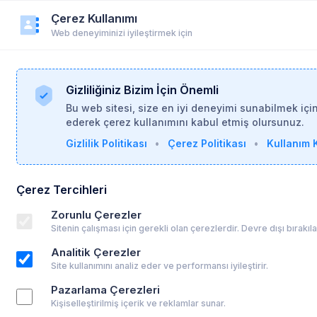
Çerez Kullanımı
r
Duyurular
Yardım
Login
Üye Ol
Web deneyiminizi iyileştirmek için
Gizliliğiniz Bizim İçin Önemli
Bu web sitesi, size en iyi deneyimi sunabilmek içi
ederek çerez kullanımını kabul etmiş olursunuz.
Gizlilik Politikası
•
Çerez Politikası
•
Kullanım K
Çerez Tercihleri
tölye - İçimizdeki Nesneler: Eşyalar, Temsiller 
Zorunlu Çerezler
Sitenin çalışması için gerekli olan çerezlerdir. Devre dışı bırakı
Analitik Çerezler
Site kullanımını analiz eder ve performansı iyileştirir.
Pazarlama Çerezleri
Kişiselleştirilmiş içerik ve reklamlar sunar.