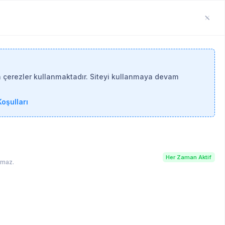
n çerezler kullanmaktadır. Siteyi kullanmaya devam
oşulları
ve İç Dünyamız
Her Zaman Aktif
lamaz.