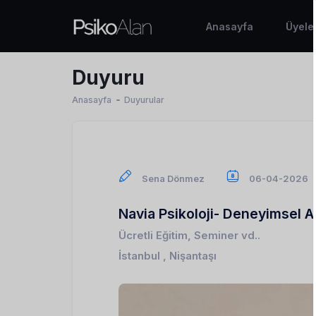
Anasayfa
Üyele
Duyuru
Anasayfa
Duyurular
Sena Dönmez
06-04-2026
Navia Psikoloji- Deneyimsel A
Ücretli Eğitim, Seminer vd..
İstanbul , Nişantaşı