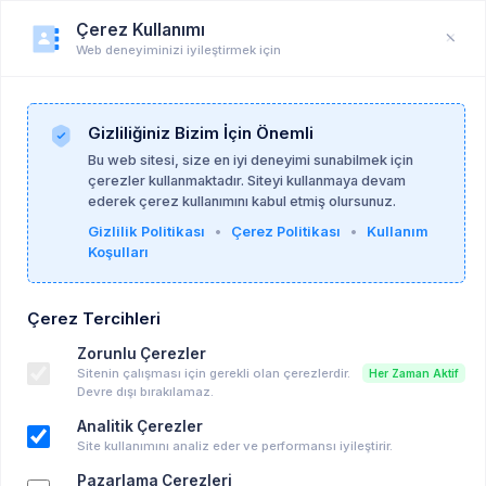
Çerez Kullanımı
Web deneyiminizi iyileştirmek için
Duyuru
Anasayfa
Duyurular
Gizliliğiniz Bizim İçin Önemli
Bu web sitesi, size en iyi deneyimi sunabilmek için
çerezler kullanmaktadır. Siteyi kullanmaya devam
Batuhan Saç
07-04-2026
ederek çerez kullanımını kabul etmiş olursunuz.
Gizlilik Politikası
•
Çerez Politikası
•
Kullanım
Koşulları
Vicdan ve Yüzüklerin Efendisi - Ruhsal
Meseleler
Çerez Tercihleri
Ücretsiz Eğitim, Seminer vd...
Zorunlu Çerezler
Sitenin çalışması için gerekli olan çerezlerdir.
Her Zaman Aktif
Anahtar kelimeler:
hepsi̇
Devre dışı bırakılamaz.
Analitik Çerezler
Değerli Grup Üyeleri,
Site kullanımını analiz eder ve performansı iyileştirir.
Ruhsal Meseleler‘İn yeni bölümü yayınlandı.
Pazarlama Çerezleri