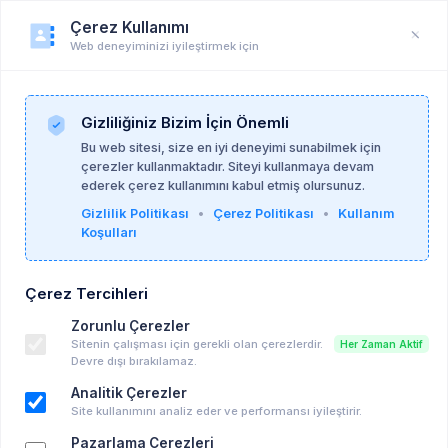
Çerez Kullanımı
Web deneyiminizi iyileştirmek için
Duyuru
Anasayfa
Duyurular
Gizliliğiniz Bizim İçin Önemli
Bu web sitesi, size en iyi deneyimi sunabilmek için
çerezler kullanmaktadır. Siteyi kullanmaya devam
Psikoalan Admin
11-05-2026
ederek çerez kullanımını kabul etmiş olursunuz.
Gizlilik Politikası
•
Çerez Politikası
•
Kullanım
Koşulları
Nilüfer Erdem Güngörmüş'le Bugün
Buluşuyoruz: "Sanatçının Kendine
Çerez Tercihleri
Yolculuğu: Psikanaliz ve Edebiyat" Üzerine
Zorunlu Çerezler
Söyleşi
Sitenin çalışması için gerekli olan çerezlerdir.
Her Zaman Aktif
Ücretli Eğitim, Seminer vd..
Devre dışı bırakılamaz.
Çevrim içi
Analitik Çerezler
07-06-2026 19:00 - 07-06-2026 20:30
Site kullanımını analiz eder ve performansı iyileştirir.
Takvime Ekle
Pazarlama Çerezleri