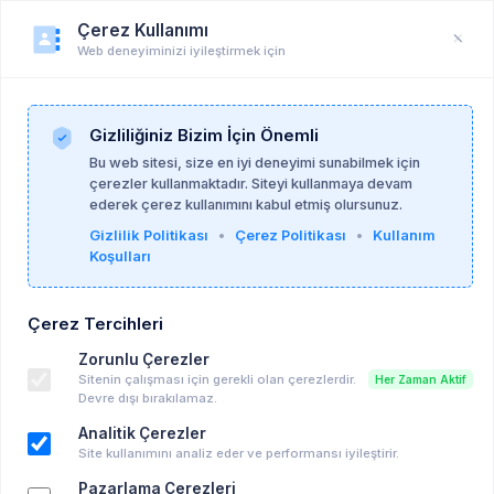
Çerez Kullanımı
Web deneyiminizi iyileştirmek için
Duyuru
Anasayfa
Duyurular
Gizliliğiniz Bizim İçin Önemli
Bu web sitesi, size en iyi deneyimi sunabilmek için
çerezler kullanmaktadır. Siteyi kullanmaya devam
Dual Eğitim ve Danışmanlık
15-05-2026
ederek çerez kullanımını kabul etmiş olursunuz.
Gizlilik Politikası
•
Çerez Politikası
•
Kullanım
Koşulları
Çocuk, Ergen ve Yetişkin Danışmanlığında
Metafor Kullanımı Eğitimi
Çerez Tercihleri
Ücretli Eğitim, Seminer vd..
Zorunlu Çerezler
İstanbul , Bakırköy
Sitenin çalışması için gerekli olan çerezlerdir.
Her Zaman Aktif
14-06-2026 10:00 - 14-06-2026 17:00
Devre dışı bırakılamaz.
Takvime Ekle
Analitik Çerezler
Site kullanımını analiz eder ve performansı iyileştirir.
Pazarlama Çerezleri