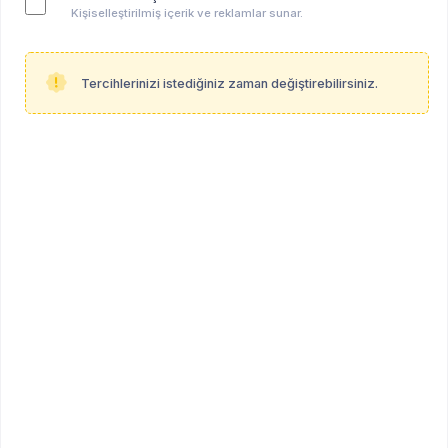
Kişiselleştirilmiş içerik ve reklamlar sunar.
Tercihlerinizi istediğiniz zaman değiştirebilirsiniz.
Anahtar kelimeler:
hepsi̇
Çocuk ve Ergen Danışmanlığı