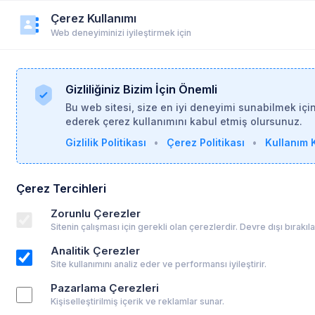
Çerez Kullanımı
r
Duyurular
Yardım
Login
Üye Ol
Web deneyiminizi iyileştirmek için
Gizliliğiniz Bizim İçin Önemli
Bu web sitesi, size en iyi deneyimi sunabilmek içi
ederek çerez kullanımını kabul etmiş olursunuz.
Gizlilik Politikası
•
Çerez Politikası
•
Kullanım K
26
Çerez Tercihleri
Zorunlu Çerezler
Sitenin çalışması için gerekli olan çerezlerdir. Devre dışı bırakı
Analitik Çerezler
Site kullanımını analiz eder ve performansı iyileştirir.
Pazarlama Çerezleri
Kişiselleştirilmiş içerik ve reklamlar sunar.