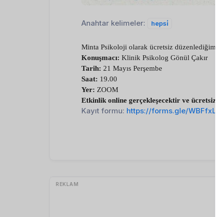
Anahtar kelimeler:
hepsi̇
Minta Psikoloji olarak ücretsiz düzenlediğimi
Konuşmacı:
 Klinik Psikolog Gönül Çakır
Tarih:
 21 Mayıs Perşembe
Saat:
 19.00
Yer:
 ZOOM 
Etkinlik online gerçekleşecektir ve ücretsizd
Kayıt formu:
https://forms.gle/WBFfx
REKLAM