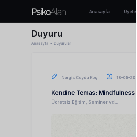
Anasayfa
Üyele
Duyuru
Anasayfa
Duyurular
Nergis Ceyda Koç
18-05-20
Kendine Temas: Mindfulness
Ücretsiz Eğitim, Seminer vd...