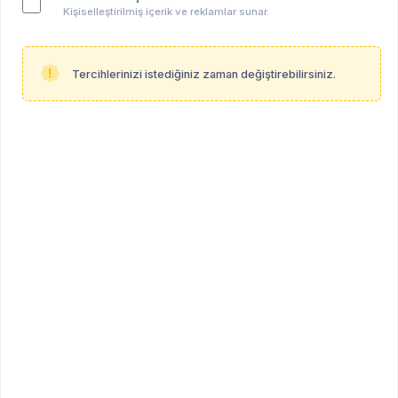
Kişiselleştirilmiş içerik ve reklamlar sunar.
Tercihlerinizi istediğiniz zaman değiştirebilirsiniz.
Anahtar kelimeler:
hepsi̇
gppa