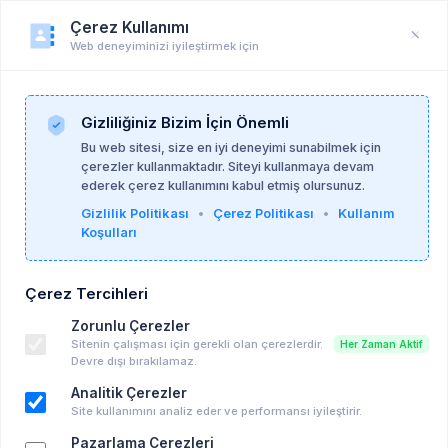
Çerez Kullanımı
Web deneyiminizi iyileştirmek için
Duyuru
Anasayfa
Duyurular
Gizliliğiniz Bizim İçin Önemli
Bu web sitesi, size en iyi deneyimi sunabilmek için
çerezler kullanmaktadır. Siteyi kullanmaya devam
Göçmen Psikologlar ve Psikoterapistler Ağı
ederek çerez kullanımını kabul etmiş olursunuz.
26-05-2026
Gizlilik Politikası
•
Çerez Politikası
•
Kullanım
Koşulları
Erkekliğin Babalık Hali: Bakım Verme,
Çerez Tercihleri
Yakınlık Kurma ve Kırılganlık
Zorunlu Çerezler
Ücretli Eğitim, Seminer vd..
Sitenin çalışması için gerekli olan çerezlerdir.
Her Zaman Aktif
11-06-2026 20:00 - 11-06-2026 21:00
Devre dışı bırakılamaz.
Takvime Ekle
Analitik Çerezler
Site kullanımını analiz eder ve performansı iyileştirir.
Pazarlama Çerezleri