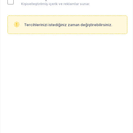
Kişiselleştirilmiş içerik ve reklamlar sunar.
Tercihlerinizi istediğiniz zaman değiştirebilirsiniz.
Anahtar kelimeler:
online
grup süpervizyonu
süpervizyon