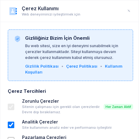
Çerez Kullanımı
Web deneyiminizi iyileştirmek için
Duyuru
Anasayfa
Duyurular
Gizliliğiniz Bizim İçin Önemli
Bu web sitesi, size en iyi deneyimi sunabilmek için
çerezler kullanmaktadır. Siteyi kullanmaya devam
Gizem Satırcıoğlu
01-06-2026
ederek çerez kullanımını kabul etmiş olursunuz.
Gizlilik Politikası
•
Çerez Politikası
•
Kullanım
Koşulları
Uygun Ücretli Grup Süpervizyonu
Ücretli Eğitim, Seminer vd..
Çerez Tercihleri
08-06-2026 21:00 - 29-06-2026 22:00
Zorunlu Çerezler
Takvime Ekle
Sitenin çalışması için gerekli olan çerezlerdir.
Her Zaman Aktif
Devre dışı bırakılamaz.
Analitik Çerezler
Site kullanımını analiz eder ve performansı iyileştirir.
Pazarlama Çerezleri