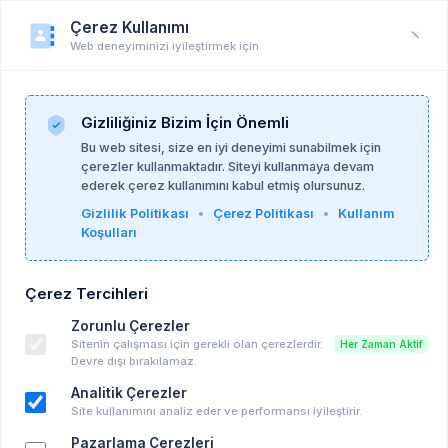
Çerez Kullanımı
Web deneyiminizi iyileştirmek için
Duyuru
Anasayfa
Duyurular
Gizliliğiniz Bizim İçin Önemli
Bu web sitesi, size en iyi deneyimi sunabilmek için
çerezler kullanmaktadır. Siteyi kullanmaya devam
Psk. Buket Gülpınar
01-06-2026
ederek çerez kullanımını kabul etmiş olursunuz.
Gizlilik Politikası
•
Çerez Politikası
•
Kullanım
Koşulları
Uygun Ücretli Çevrimiçi Psikoterapi
Hasta Arayışı
Çerez Tercihleri
Zorunlu Çerezler
Sitenin çalışması için gerekli olan çerezlerdir.
Her Zaman Aktif
Devre dışı bırakılamaz.
Analitik Çerezler
Site kullanımını analiz eder ve performansı iyileştirir.
Pazarlama Çerezleri