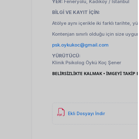
YER:
Feneryolu, Kadıköy / İstanbul
BİLGİ VE KAYIT İÇİN:
Atölye aynı içerikle iki farklı tarihte, 
Kontenjan sınırlı olduğu için size uygun 
psk.oykukoc@gmail.com
YÜRÜTÜCÜ:
Klinik Psikolog Öykü Koç Şener
BELİRSİZLİKTE KALMAK • İMGEYİ TAKİP
Ekli Dosyayı İndir