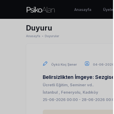
Anasayfa
Üyele
Duyuru
Anasayfa
Duyurular
Öykü Koç Şener
04-06-202
Belirsizlikten İmgeye: Sezgis
Ücretli Eğitim, Seminer vd..
İstanbul , Feneryolu, Kadıköy
25-06-2026 00:00 - 28-06-2026 00: