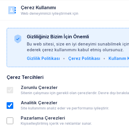
Çerez Kullanımı
r
Duyurular
Yardım
Login
Üye Ol
Web deneyiminizi iyileştirmek için
Gizliliğiniz Bizim İçin Önemli
Bu web sitesi, size en iyi deneyimi sunabilmek içi
ederek çerez kullanımını kabul etmiş olursunuz.
Gizlilik Politikası
•
Çerez Politikası
•
Kullanım K
6
Çerez Tercihleri
el Resim ve Analitik Düşünme Atölyesi
Zorunlu Çerezler
Sitenin çalışması için gerekli olan çerezlerdir. Devre dışı bırakı
Analitik Çerezler
Site kullanımını analiz eder ve performansı iyileştirir.
00
Takvime Ekle
Pazarlama Çerezleri
Kişiselleştirilmiş içerik ve reklamlar sunar.