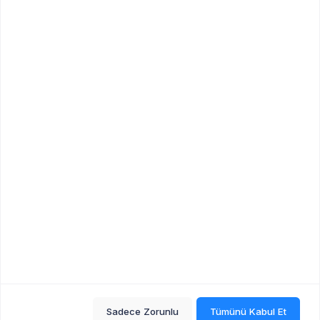
Duyurular
Duyuru Gönder
Duyuru Kuralları
İçerik ve Moderasyon Politikası
Arşiv
Üyeler
Üye Listesi
Üyelik Planları
İletişim
Sık Sorulan Sorular
Sadece Zorunlu
Tümünü Kabul Et