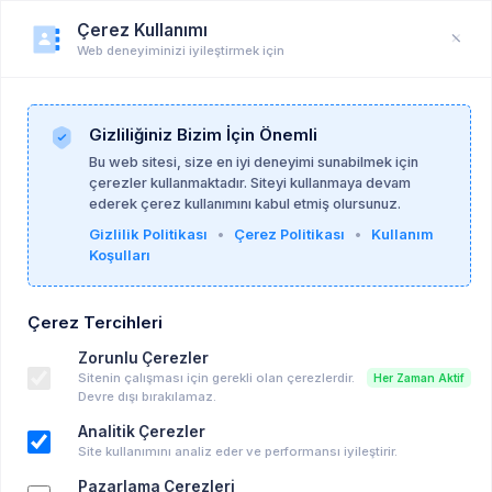
Çerez Kullanımı
Web deneyiminizi iyileştirmek için
Duyuru
Anasayfa
Duyurular
Gizliliğiniz Bizim İçin Önemli
Bu web sitesi, size en iyi deneyimi sunabilmek için
çerezler kullanmaktadır. Siteyi kullanmaya devam
Masterson Enstitüsü Türkiye
ederek çerez kullanımını kabul etmiş olursunuz.
09-06-2026
Gizlilik Politikası
•
Çerez Politikası
•
Kullanım
Koşulları
Masterson Enstitüsü Türkiye - Ücretsiz
Çerez Tercihleri
Online Seminer Dizisi
Zorunlu Çerezler
Ücretsiz Eğitim, Seminer vd...
Sitenin çalışması için gerekli olan çerezlerdir.
Her Zaman Aktif
Çevrim içi , Zoom
Devre dışı bırakılamaz.
15-06-2026 20:00
Takvime Ekle
Analitik Çerezler
Site kullanımını analiz eder ve performansı iyileştirir.
Pazarlama Çerezleri