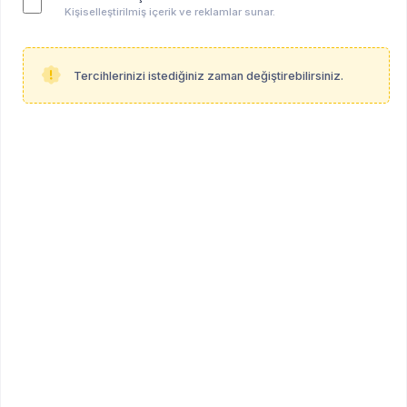
Kişiselleştirilmiş içerik ve reklamlar sunar.
Tercihlerinizi istediğiniz zaman değiştirebilirsiniz.
Anahtar kelimeler:
masterson
masterson enstitüsü