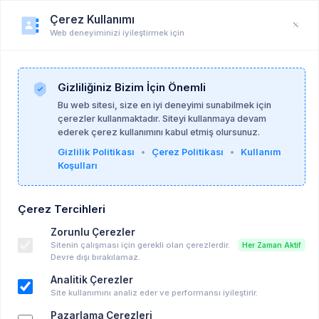
Çerez Kullanımı
Web deneyiminizi iyileştirmek için
Duyuru
Anasayfa
Duyurular
Gizliliğiniz Bizim İçin Önemli
Bu web sitesi, size en iyi deneyimi sunabilmek için
çerezler kullanmaktadır. Siteyi kullanmaya devam
Psikolog Mehmet Talha Önemli
ederek çerez kullanımını kabul etmiş olursunuz.
17-06-2026
Gizlilik Politikası
•
Çerez Politikası
•
Kullanım
Koşulları
Bilimsel Araştırmaya Katılım Daveti
Çerez Tercihleri
Diğer
Zorunlu Çerezler
Sitenin çalışması için gerekli olan çerezlerdir.
Her Zaman Aktif
Devre dışı bırakılamaz.
Analitik Çerezler
Site kullanımını analiz eder ve performansı iyileştirir.
Pazarlama Çerezleri