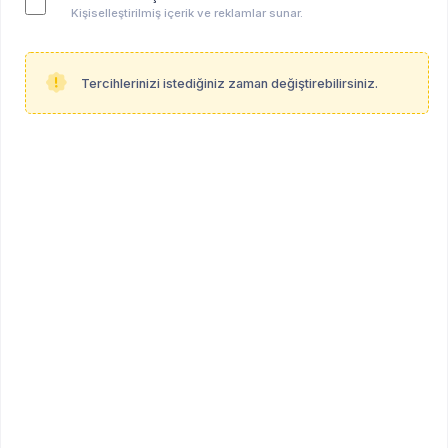
Kişiselleştirilmiş içerik ve reklamlar sunar.
Tercihlerinizi istediğiniz zaman değiştirebilirsiniz.
Anahtar kelimeler:
hepsi̇