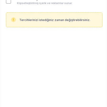
Kişiselleştirilmiş içerik ve reklamlar sunar.
Tercihlerinizi istediğiniz zaman değiştirebilirsiniz.
Anahtar kelimeler:
online
psikoloji
metin okuması
okumagrubu
kitap arayışı
kitapanalizi
kadınlık
hepsi̇