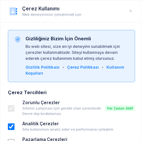
Çerez Kullanımı
Web deneyiminizi iyileştirmek için
Duyuru
Anasayfa
Duyurular
Gizliliğiniz Bizim İçin Önemli
Bu web sitesi, size en iyi deneyimi sunabilmek için
çerezler kullanmaktadır. Siteyi kullanmaya devam
Delfi Psikoloji
18-06-2026
ederek çerez kullanımını kabul etmiş olursunuz.
Gizlilik Politikası
•
Çerez Politikası
•
Kullanım
Koşulları
KADIN RUHSALLIĞI OKUMALARI - SYLVIA
PLATH
Çerez Tercihleri
Ücretli Eğitim, Seminer vd..
Zorunlu Çerezler
Sitenin çalışması için gerekli olan çerezlerdir.
Her Zaman Aktif
Devre dışı bırakılamaz.
Analitik Çerezler
Site kullanımını analiz eder ve performansı iyileştirir.
Pazarlama Çerezleri