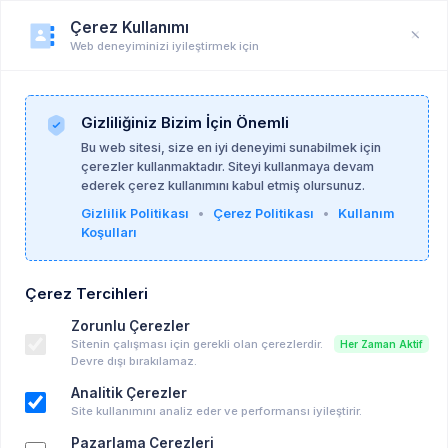
Çerez Kullanımı
Web deneyiminizi iyileştirmek için
Duyuru
Anasayfa
Duyurular
Gizliliğiniz Bizim İçin Önemli
Bu web sitesi, size en iyi deneyimi sunabilmek için
çerezler kullanmaktadır. Siteyi kullanmaya devam
ALİŞAN BURAK YAŞAR
20-06-2026
ederek çerez kullanımını kabul etmiş olursunuz.
Gizlilik Politikası
•
Çerez Politikası
•
Kullanım
Koşulları
Parlak Yaşam: Yerli Parlak Işık Tedavisi
Cihazları ve Web Sitesi Duyurusu
Çerez Tercihleri
Diğer
Zorunlu Çerezler
İstanbul , İstanbul
Sitenin çalışması için gerekli olan çerezlerdir.
Her Zaman Aktif
Devre dışı bırakılamaz.
Analitik Çerezler
Site kullanımını analiz eder ve performansı iyileştirir.
Pazarlama Çerezleri