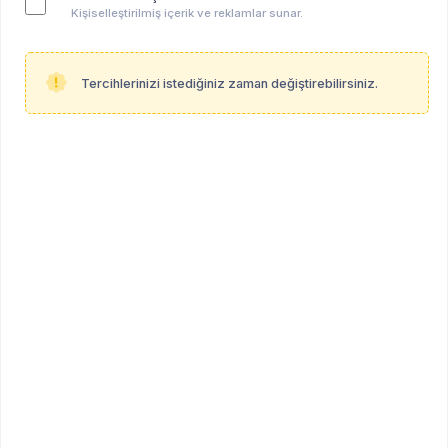
Kişiselleştirilmiş içerik ve reklamlar sunar.
Tercihlerinizi istediğiniz zaman değiştirebilirsiniz.
Anahtar kelimeler:
hepsi̇
dinamik psikoterapi
bireysel süpervizyon
grup süpervizyonu