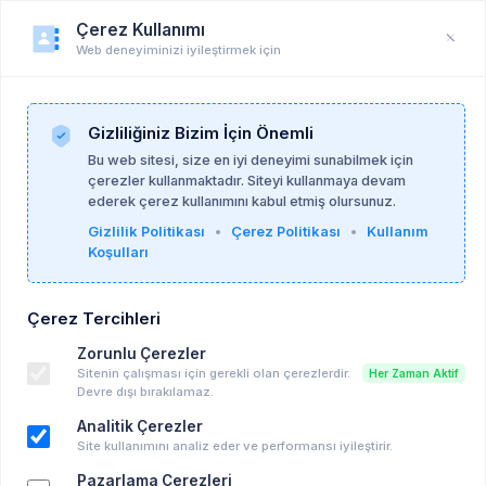
Çerez Kullanımı
Web deneyiminizi iyileştirmek için
Duyuru
Anasayfa
Duyurular
Gizliliğiniz Bizim İçin Önemli
Bu web sitesi, size en iyi deneyimi sunabilmek için
çerezler kullanmaktadır. Siteyi kullanmaya devam
Psikoalan Admin
25-06-2026
ederek çerez kullanımını kabul etmiş olursunuz.
Gizlilik Politikası
•
Çerez Politikası
•
Kullanım
Koşulları
WABİ PSİKO-DİNAMİK AKADEMİ 2026-2027
DÖNEMİ KAYITLARI BAŞLADI!
Çerez Tercihleri
Ücretli Eğitim, Seminer vd..
Zorunlu Çerezler
03-07-2026 07:59 - 03-07-2026 07:59
Sitenin çalışması için gerekli olan çerezlerdir.
Her Zaman Aktif
Takvime Ekle
Devre dışı bırakılamaz.
Analitik Çerezler
Site kullanımını analiz eder ve performansı iyileştirir.
Pazarlama Çerezleri