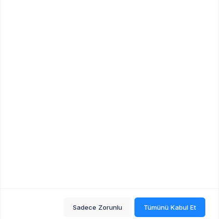
Duyurular
Duyuru Gönder
Duyuru Kuralları
İçerik ve Moderasyon Politikası
Arşiv
Üyeler
Üye Listesi
Üyelik Planları
İletişim
Sık Sorulan Sorular
Sadece Zorunlu
Tümünü Kabul Et
2026©
psikoalan.com