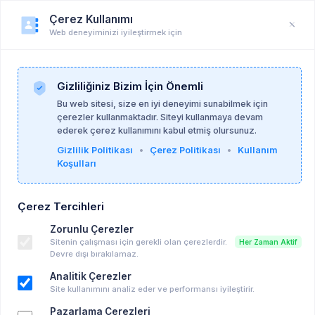
Çerez Kullanımı
Web deneyiminizi iyileştirmek için
Duyuru
Anasayfa
Duyurular
Gizliliğiniz Bizim İçin Önemli
Bu web sitesi, size en iyi deneyimi sunabilmek için
çerezler kullanmaktadır. Siteyi kullanmaya devam
cansu güney
25-06-2026
ederek çerez kullanımını kabul etmiş olursunuz.
Gizlilik Politikası
•
Çerez Politikası
•
Kullanım
Koşulları
ERGENLERLE ÇALIŞMAK Klinik Uygulamalar
Seminer Dizisi
Çerez Tercihleri
Ücretli Eğitim, Seminer vd..
Zorunlu Çerezler
Istanbul
Sitenin çalışması için gerekli olan çerezlerdir.
Her Zaman Aktif
20-07-2026 20:30 - 03-07-2026 13:27
Devre dışı bırakılamaz.
Takvime Ekle
Analitik Çerezler
Site kullanımını analiz eder ve performansı iyileştirir.
Pazarlama Çerezleri