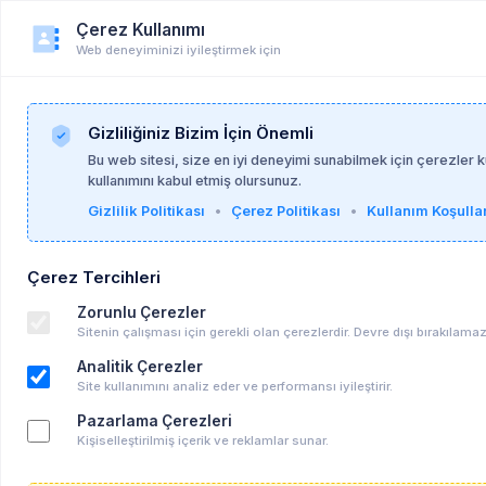
Çerez Kullanımı
Web deneyiminizi iyileştirmek için
Duyuru
Anasayfa
Duyurular
Gizliliğiniz Bizim İçin Önemli
Bu web sitesi, size en iyi deneyimi sunabilmek için çerezler
kullanımını kabul etmiş olursunuz.
Deniz Mısra Gürol
26-06-2026
Gizlilik Politikası
•
Çerez Politikası
•
Kullanım Koşullar
Çerez Tercihleri
Evli Çift Dinamikleri Araştırması - Koç
Üniversitesi
Zorunlu Çerezler
Sitenin çalışması için gerekli olan çerezlerdir. Devre dışı bırakılamaz
Diğer
Analitik Çerezler
Anahtar kelimeler:
Site kullanımını analiz eder ve performansı iyileştirir.
hepsi̇
Pazarlama Çerezleri
Araştırmamıza Davetlisiniz! Evli çiftlerin ilişki dinamiklerini
Kişiselleştirilmiş içerik ve reklamlar sunar.
inceleyen çalışmamıza katılımcılar arıyoruz.