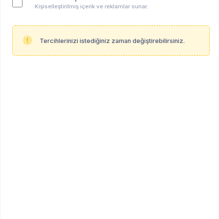
Merhabalar,
Kişiselleştirilmiş içerik ve reklamlar sunar.
ben Klinik Psikolog Burak Kaynarpınar. Bolu'da tüm
fiziksel şartları Sağlık Bakanlığının ruhsat kriterlerine
uygun olan ofisimi devretmek istiyorum.
Tercihlerinizi istediğiniz zaman değiştirebilirsiniz.
İlgilenenler detaylı bilgi için aşağıda yazdığım iletişim
kanalları aracılığıyla benimle iletişime geçebilirler.
Mail: kaynarpinarburak@gmail.com
Tel no: 05332328558
İyi günler dilerim.
REKLAM