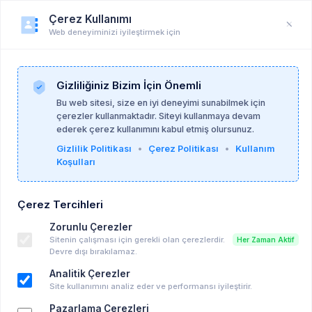
Çerez Kullanımı
Web deneyiminizi iyileştirmek için
Duyuru
Anasayfa
Duyurular
Gizliliğiniz Bizim İçin Önemli
Bu web sitesi, size en iyi deneyimi sunabilmek için
çerezler kullanmaktadır. Siteyi kullanmaya devam
Burak Kaynarpınar
26-06-2026
ederek çerez kullanımını kabul etmiş olursunuz.
Gizlilik Politikası
•
Çerez Politikası
•
Kullanım
Koşulları
ÖZEL SAĞLIK MESLEK HİZMET BİRİMİ-OFİS
DEVRİ
Çerez Tercihleri
Ofis Devri
Zorunlu Çerezler
Bolu , Bahçelievler
Sitenin çalışması için gerekli olan çerezlerdir.
Her Zaman Aktif
Devre dışı bırakılamaz.
Anahtar kelimeler:
devir
ofis arayanlar
ofis devri
Analitik Çerezler
hepsi̇
Site kullanımını analiz eder ve performansı iyileştirir.
Pazarlama Çerezleri