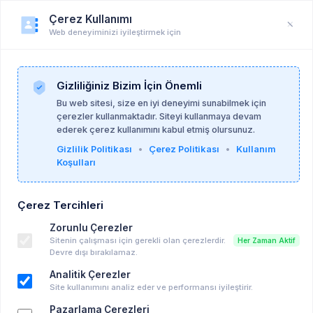
Çerez Kullanımı
Web deneyiminizi iyileştirmek için
Duyuru
Anasayfa
Duyurular
Gizliliğiniz Bizim İçin Önemli
Bu web sitesi, size en iyi deneyimi sunabilmek için
çerezler kullanmaktadır. Siteyi kullanmaya devam
Psikoalan Admin
28-06-2026
ederek çerez kullanımını kabul etmiş olursunuz.
Gizlilik Politikası
•
Çerez Politikası
•
Kullanım
Koşulları
Ruh Sağlığı Meslekleri Alanında
Oryantasyon Arayışı
Çerez Tercihleri
Ücretsiz Eğitim, Seminer vd...
Zorunlu Çerezler
Çevrim içi
Sitenin çalışması için gerekli olan çerezlerdir.
Her Zaman Aktif
19-07-2026 19:00 - 19-07-2026 08:27
Devre dışı bırakılamaz.
Takvime Ekle
Analitik Çerezler
Site kullanımını analiz eder ve performansı iyileştirir.
Pazarlama Çerezleri