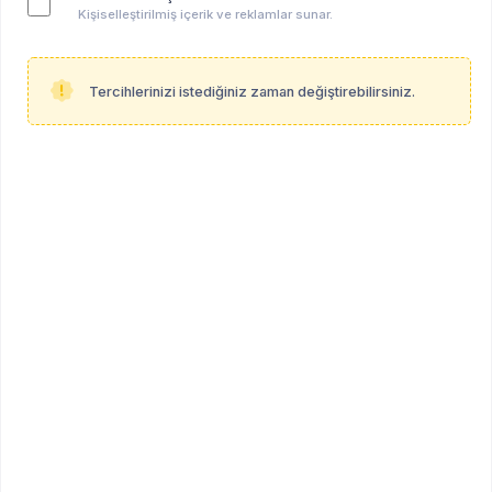
Kişiselleştirilmiş içerik ve reklamlar sunar.
Tercihlerinizi istediğiniz zaman değiştirebilirsiniz.
Anahtar kelimeler:
yavuz erten
psikanaliz