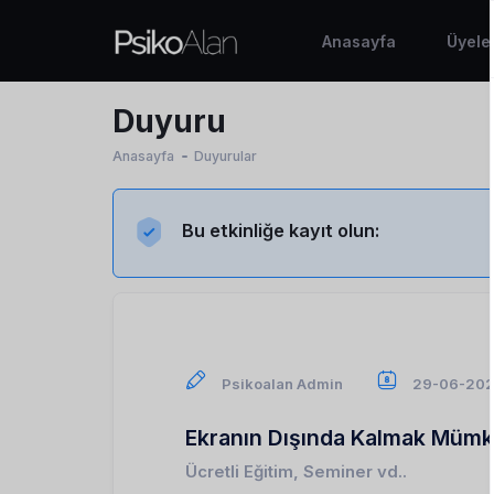
Anasayfa
Üyele
Duyuru
Anasayfa
Duyurular
Bu etkinliğe kayıt olun:
Psikoalan Admin
29-06-20
Ekranın Dışında Kalmak Mümkü
Ücretli Eğitim, Seminer vd..