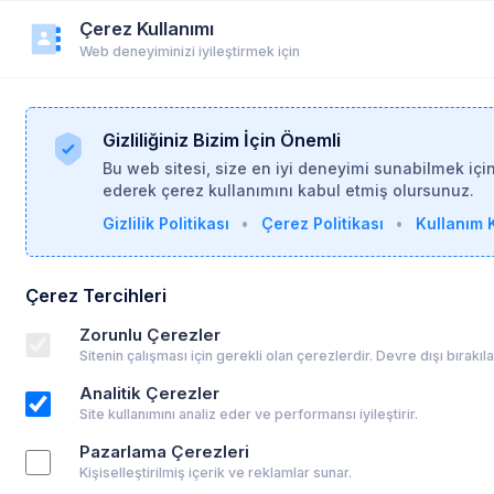
Çerez Kullanımı
r
Duyurular
Yardım
Login
Üye Ol
Web deneyiminizi iyileştirmek için
Gizliliğiniz Bizim İçin Önemli
Bu web sitesi, size en iyi deneyimi sunabilmek içi
ederek çerez kullanımını kabul etmiş olursunuz.
Gizlilik Politikası
•
Çerez Politikası
•
Kullanım K
Çerez Tercihleri
Zorunlu Çerezler
Sitenin çalışması için gerekli olan çerezlerdir. Devre dışı bırakı
26
Analitik Çerezler
Site kullanımını analiz eder ve performansı iyileştirir.
n mü? Akıllı Telefonsuz Çocukluk Hareketi
Pazarlama Çerezleri
Kişiselleştirilmiş içerik ve reklamlar sunar.