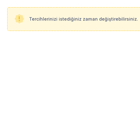
enel Üye: 500 TL
Tercihlerinizi istediğiniz zaman değiştirebilirsiniz.
1
Takvime Ekle