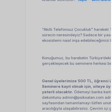
BU ÇALIŞMAMIZ SO
"Akıllı Telefonsuz Çocukluk" hareketi 
sürecin neresindeyiz? Sadece bir yasak
ekosistemi nasıl inşa edebileceğimizi
Konuğumuz, bu hareketin Türkiye’deki
gerçekleşecek bu seminere herkesi bek
Genel üyelerimize 500 TL, öğrenci üy
Seminere kayıt olmak için, siteye üye
yeterli olacaktır.
 Ödemeyi banka kartın
dekontunu 
admin@psikoalan.com
 adr
sayfasından tamamlamayı lütfen unutma
aracılığıyla ulaşabilirsiniz. Çevrim içi