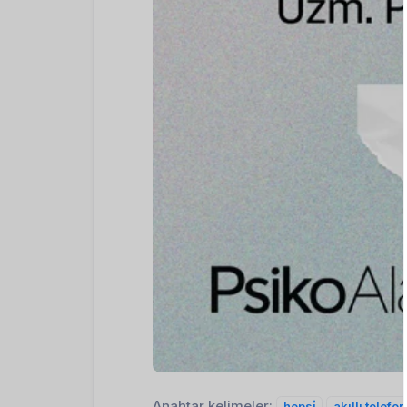
Anahtar kelimeler:
hepsi̇
akıllı telef