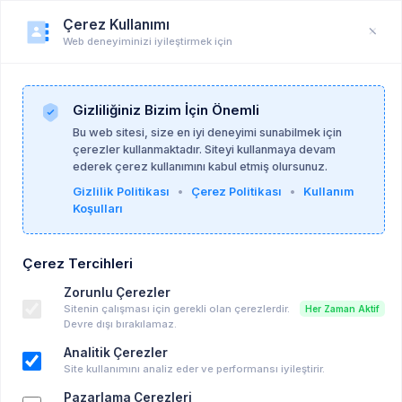
Çerez Kullanımı
Web deneyiminizi iyileştirmek için
Duyuru
Anasayfa
Duyurular
Gizliliğiniz Bizim İçin Önemli
Bu web sitesi, size en iyi deneyimi sunabilmek için
çerezler kullanmaktadır. Siteyi kullanmaya devam
İpek Keskin
30-06-2026
ederek çerez kullanımını kabul etmiş olursunuz.
Gizlilik Politikası
•
Çerez Politikası
•
Kullanım
Koşulları
YouTube: İşler Yolundayken Neden Her Şeyi
Mahvediyoruz?
Çerez Tercihleri
Ücretsiz Eğitim, Seminer vd...
Zorunlu Çerezler
02-07-2026 10:33 - 02-07-2026 10:33
Sitenin çalışması için gerekli olan çerezlerdir.
Her Zaman Aktif
Takvime Ekle
Devre dışı bırakılamaz.
Analitik Çerezler
Anahtar kelimeler:
hepsi̇
youtube
Site kullanımını analiz eder ve performansı iyileştirir.
Pazarlama Çerezleri