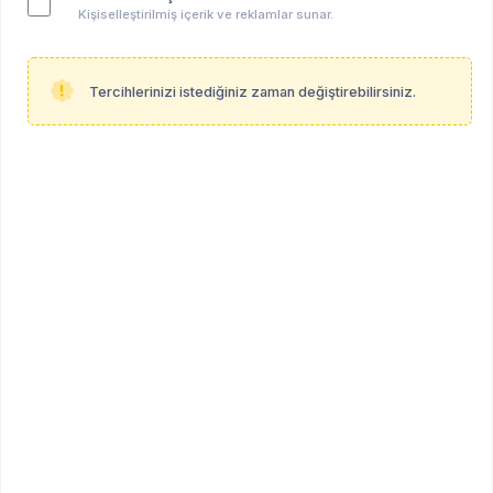
Kişiselleştirilmiş içerik ve reklamlar sunar.
Tercihlerinizi istediğiniz zaman değiştirebilirsiniz.
Anahtar kelimeler:
hepsi̇