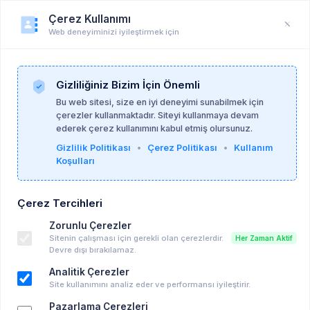
Çerez Kullanımı
Web deneyiminizi iyileştirmek için
Duyuru
Anasayfa
Duyurular
Gizliliğiniz Bizim İçin Önemli
Bu web sitesi, size en iyi deneyimi sunabilmek için
çerezler kullanmaktadır. Siteyi kullanmaya devam
Göçmen Psikologlar ve Psikoterapistler Ağı
ederek çerez kullanımını kabul etmiş olursunuz.
04-07-2026
Gizlilik Politikası
•
Çerez Politikası
•
Kullanım
Koşulları
GPPA Dış Hatlar E-Dergisi İlk Sayısı "Göç ve
Çerez Tercihleri
Kökler" Yayında!
Zorunlu Çerezler
Ücretsiz Eğitim, Seminer vd...
Sitenin çalışması için gerekli olan çerezlerdir.
Her Zaman Aktif
06-07-2026 07:59 - 06-07-2026 07:59
Devre dışı bırakılamaz.
Takvime Ekle
Analitik Çerezler
Site kullanımını analiz eder ve performansı iyileştirir.
Pazarlama Çerezleri