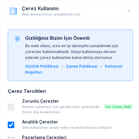
Çerez Kullanımı
Web deneyiminizi iyileştirmek için
Duyuru
Anasayfa
Duyurular
Gizliliğiniz Bizim İçin Önemli
Bu web sitesi, size en iyi deneyimi sunabilmek için
çerezler kullanmaktadır. Siteyi kullanmaya devam
Sanat Kritik Yayınları
07-07-2026
ederek çerez kullanımını kabul etmiş olursunuz.
Gizlilik Politikası
•
Çerez Politikası
•
Kullanım
Koşulları
Psikanalitik Deneysel Okumalar - 4: "İYİLİK"
Hibrit Etkinliği
Çerez Tercihleri
Ücretli Eğitim, Seminer vd..
Zorunlu Çerezler
İstanbul , Aynalıgeçit & Zoom
Sitenin çalışması için gerekli olan çerezlerdir.
Her Zaman Aktif
17-10-2026 10:00 - 17-10-2026 16:00
Devre dışı bırakılamaz.
Takvime Ekle
Analitik Çerezler
Site kullanımını analiz eder ve performansı iyileştirir.
Pazarlama Çerezleri