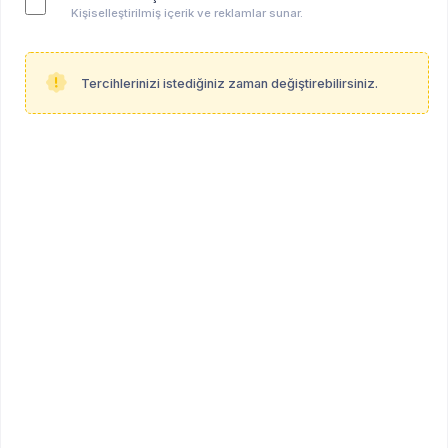
Kişiselleştirilmiş içerik ve reklamlar sunar.
Tercihlerinizi istediğiniz zaman değiştirebilirsiniz.
Anahtar kelimeler:
mmpi
hepsi̇
giunti psychometrics türkiye