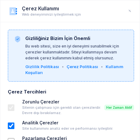
Çerez Kullanımı
Web deneyiminizi iyileştirmek için
Duyuru
Anasayfa
Duyurular
Gizliliğiniz Bizim İçin Önemli
Bu web sitesi, size en iyi deneyimi sunabilmek için
çerezler kullanmaktadır. Siteyi kullanmaya devam
Psikoalan Admin
27-05-2025
ederek çerez kullanımını kabul etmiş olursunuz.
Gizlilik Politikası
•
Çerez Politikası
•
Kullanım
Koşulları
Giunti Psychometrics Türkiye / MMPI-2
LANSMAN DAVETİ HK
Çerez Tercihleri
Ücretli Eğitim, Seminer vd..
Zorunlu Çerezler
28-05-2025 17:44 - 29-05-2025 17:44
Sitenin çalışması için gerekli olan çerezlerdir.
Her Zaman Aktif
Takvime Ekle
Devre dışı bırakılamaz.
Analitik Çerezler
Site kullanımını analiz eder ve performansı iyileştirir.
Pazarlama Çerezleri