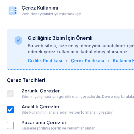
Çerez Kullanımı
r
Duyurular
Yardım
Login
Üye Ol
Web deneyiminizi iyileştirmek için
Gizliliğiniz Bizim İçin Önemli
Bu web sitesi, size en iyi deneyimi sunabilmek içi
ederek çerez kullanımını kabul etmiş olursunuz.
Gizlilik Politikası
•
Çerez Politikası
•
Kullanım K
Çerez Tercihleri
LIĞI
Zorunlu Çerezler
Sitenin çalışması için gerekli olan çerezlerdir. Devre dışı bırakı
Analitik Çerezler
Site kullanımını analiz eder ve performansı iyileştirir.
Pazarlama Çerezleri
Kişiselleştirilmiş içerik ve reklamlar sunar.