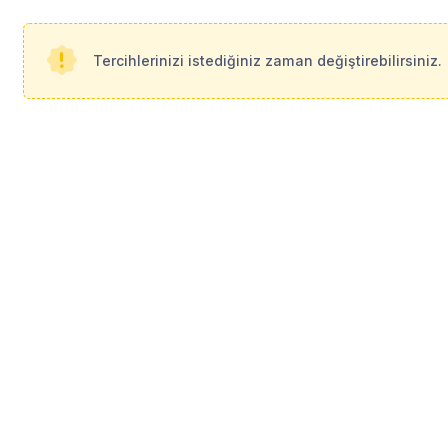
, bulgularınızın güvenilirliği ve çalışmanızın bilimsel niteliği açısından kritik 
tiksel
analiz
l
erinizde sizlere yardımcı olmaktayım.
Tercihlerinizi istediğiniz zaman değiştirebilirsiniz.
ygulanması,
teği,
ı,
 hazırlanması yer almaktadır.
rojelerinizde olsun, tüm istatistiksel ihtiyaçlarınız için ulaşabilirsiniz.
rsiniz.