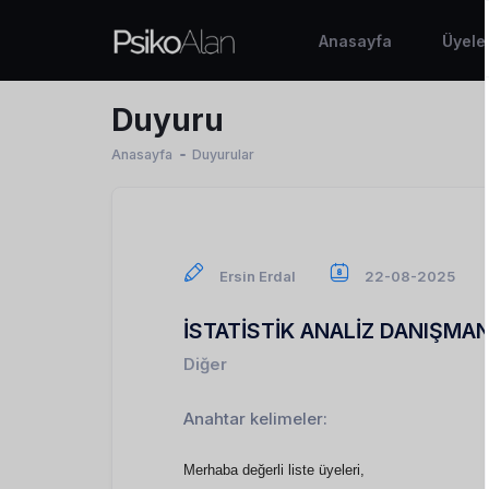
Anasayfa
Üyele
Duyuru
Anasayfa
Duyurular
Ersin Erdal
22-08-2025
İSTATİSTİK ANALİZ DANIŞMAN
Diğer
Anahtar kelimeler:
Merhaba değerli liste üyeleri,