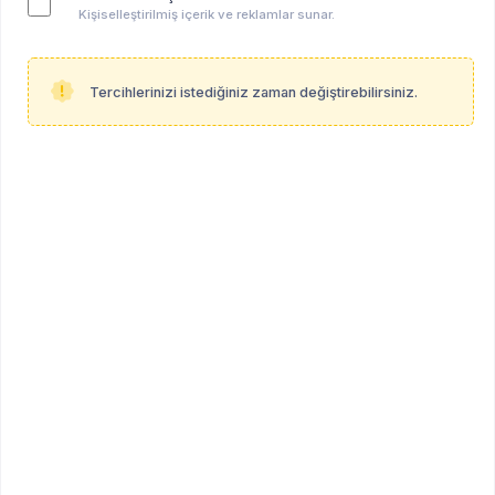
Kişiselleştirilmiş içerik ve reklamlar sunar.
Tercihlerinizi istediğiniz zaman değiştirebilirsiniz.
Anahtar kelimeler:
online
psikoloji
grup süpervizyonu
hepsi̇
Mesleki yolculuklarımızda bazen tek başımıza kalmak
bizi zorlayabiliyor. Bu nedenle grup süpervizyonları
düzenliyor ve terapistlerin yalnız kalmadığı, birbirinden
güç alabildiği, şefkatli bir öğrenebilme alanı