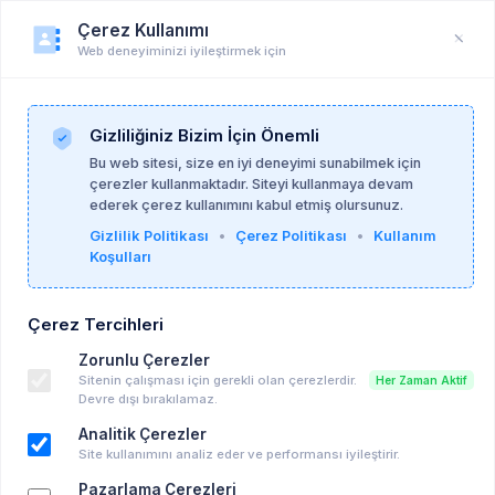
Çerez Kullanımı
Web deneyiminizi iyileştirmek için
Duyuru
Anasayfa
Duyurular
Gizliliğiniz Bizim İçin Önemli
Bu web sitesi, size en iyi deneyimi sunabilmek için
çerezler kullanmaktadır. Siteyi kullanmaya devam
Gizem Satırcıoğlu
15-09-2025
ederek çerez kullanımını kabul etmiş olursunuz.
Gizlilik Politikası
•
Çerez Politikası
•
Kullanım
Koşulları
Uygun Ücretli Grup Süpervizyonu
Ücretli Eğitim, Seminer vd..
Çerez Tercihleri
03-10-2025 21:00 - 24-10-2025 22:00
Zorunlu Çerezler
Takvime Ekle
Sitenin çalışması için gerekli olan çerezlerdir.
Her Zaman Aktif
Devre dışı bırakılamaz.
Analitik Çerezler
Site kullanımını analiz eder ve performansı iyileştirir.
Pazarlama Çerezleri