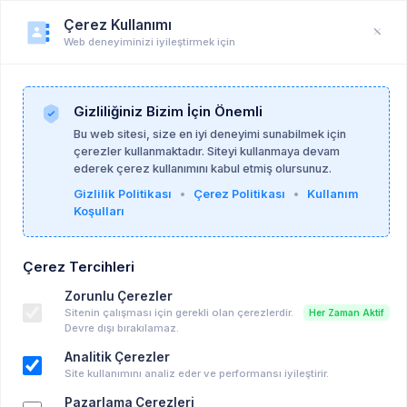
Çerez Kullanımı
Web deneyiminizi iyileştirmek için
Duyuru
Anasayfa
Duyurular
Gizliliğiniz Bizim İçin Önemli
Bu web sitesi, size en iyi deneyimi sunabilmek için
çerezler kullanmaktadır. Siteyi kullanmaya devam
Begüm Sarıkuş
06-10-2025
ederek çerez kullanımını kabul etmiş olursunuz.
Gizlilik Politikası
•
Çerez Politikası
•
Kullanım
Koşulları
6–7 Yaş Grubu Çocuk İçin Uzman
Yönlendirmesi
Çerez Tercihleri
Hasta Arayışı
Zorunlu Çerezler
Sitenin çalışması için gerekli olan çerezlerdir.
Her Zaman Aktif
Anahtar kelimeler:
hepsi̇
Devre dışı bırakılamaz.
Analitik Çerezler
Merhaba,
Site kullanımını analiz eder ve performansı iyileştirir.
6–7 yaş grubunda bir çocuk için uzmana
Pazarlama Çerezleri