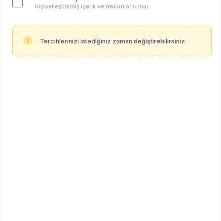
Kişiselleştirilmiş içerik ve reklamlar sunar.
yüzeye çıkarak ruhsal dengede dalgalanmalara neden olabilir (Deutsch,
1945; Bibring, 1959).”
Tercihlerinizi istediğiniz zaman değiştirebilirsiniz.
Merhabalar,
Gebelik sürecinde olan 3 anne adayına uygun
ücretli kontenjan açmak istiyorum. Faydalanmak
isteyenlere iletirseniz sevinirim.
Uzman Klinik Psikolog Hande Tekinel
05315225934
REKLAM