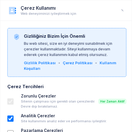
Çerez Kullanımı
Web deneyiminizi iyileştirmek için
Duyuru
Anasayfa
Duyurular
Gizliliğiniz Bizim İçin Önemli
Bu web sitesi, size en iyi deneyimi sunabilmek için
çerezler kullanmaktadır. Siteyi kullanmaya devam
Hande Tekinel
19-10-2025
ederek çerez kullanımını kabul etmiş olursunuz.
Gizlilik Politikası
•
Çerez Politikası
•
Kullanım
Koşulları
Gebelik Döneminde Olan 3 Anne Adayı için
Kontenjan
Çerez Tercihleri
Hasta Arayışı
Zorunlu Çerezler
Sitenin çalışması için gerekli olan çerezlerdir.
Her Zaman Aktif
Anahtar kelimeler:
hepsi̇
Devre dışı bırakılamaz.
Analitik Çerezler
“Gebelik dönemi, kadının ruhsallığında bastırma mekanizmasının
Site kullanımını analiz eder ve performansı iyileştirir.
zayıfladığı, bilinçdışı içeriklerin daha görünür hâle geldiği bir süreç olarak
Pazarlama Çerezleri
değerlendirilir. Bu dönemde bastırılmış çatışmalar, fanteziler ve duygular