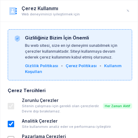
Çerez Kullanımı
Web deneyiminizi iyileştirmek için
Duyuru
Anasayfa
Duyurular
Gizliliğiniz Bizim İçin Önemli
Bu web sitesi, size en iyi deneyimi sunabilmek için
çerezler kullanmaktadır. Siteyi kullanmaya devam
Gamze Kuka
08-01-2026
ederek çerez kullanımını kabul etmiş olursunuz.
Gizlilik Politikası
•
Çerez Politikası
•
Kullanım
Koşulları
Psikanalitik/ Psikodinamik Yönelimli Grup
Çalışması Duyurusu
Çerez Tercihleri
Diğer
Zorunlu Çerezler
Sitenin çalışması için gerekli olan çerezlerdir.
Her Zaman Aktif
Anahtar kelimeler:
hepsi̇
Devre dışı bırakılamaz.
Analitik Çerezler
Psikanalitik/psikodinamik yönelimle çalışan, ilgili
Site kullanımını analiz eder ve performansı iyileştirir.
lisans ve yüksek lisans eğitimlerini tamamlamış ya
da halen yüksek lisans eğitimine devam eden
Pazarlama Çerezleri