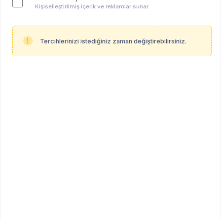
Kişiselleştirilmiş içerik ve reklamlar sunar.
Tercihlerinizi istediğiniz zaman değiştirebilirsiniz.
Duygu Comert
ÖĞRENCİ
Öğrenci (Psikolojik Danışmanlık ve Psikoterapi MSc
Programı)
Diğer
Profil Linki
psikoalan.com/student/duygu-comert
Hakkında
Herhangi bir bilgi paylaşılmamıştır.