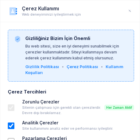
Çerez Kullanımı
Web deneyiminizi iyileştirmek için
Öğrenci Profili
Anasayfa
Profil
Gizliliğiniz Bizim İçin Önemli
Bu web sitesi, size en iyi deneyimi sunabilmek için
çerezler kullanmaktadır. Siteyi kullanmaya devam
ederek çerez kullanımını kabul etmiş olursunuz.
Gizlilik Politikası
•
Çerez Politikası
•
Kullanım
Koşulları
Çerez Tercihleri
Zorunlu Çerezler
Sitenin çalışması için gerekli olan çerezlerdir.
Her Zaman Aktif
Devre dışı bırakılamaz.
Analitik Çerezler
Site kullanımını analiz eder ve performansı iyileştirir.
Pazarlama Çerezleri