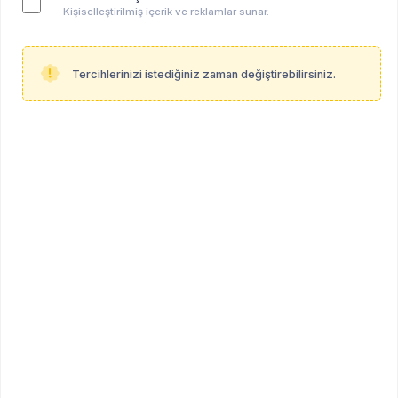
Kişiselleştirilmiş içerik ve reklamlar sunar.
Tercihlerinizi istediğiniz zaman değiştirebilirsiniz.
Ezgi Kılıç demir
ÖĞRENCİ
Öğrenci (Psikoloji - Lisans Derecesi)
Diğer
Profil Linki
psikoalan.com/student/ezgi-kilic-demir
Hakkında
Herhangi bir bilgi paylaşılmamıştır.