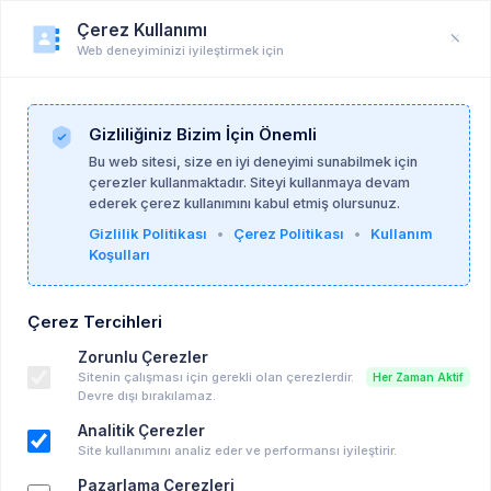
Çerez Kullanımı
Web deneyiminizi iyileştirmek için
Öğrenci Profili
Anasayfa
Profil
Gizliliğiniz Bizim İçin Önemli
Bu web sitesi, size en iyi deneyimi sunabilmek için
çerezler kullanmaktadır. Siteyi kullanmaya devam
ederek çerez kullanımını kabul etmiş olursunuz.
Gizlilik Politikası
•
Çerez Politikası
•
Kullanım
Koşulları
Çerez Tercihleri
Zorunlu Çerezler
Sitenin çalışması için gerekli olan çerezlerdir.
Her Zaman Aktif
Devre dışı bırakılamaz.
Analitik Çerezler
Site kullanımını analiz eder ve performansı iyileştirir.
Pazarlama Çerezleri