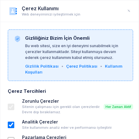
Çerez Kullanımı
Web deneyiminizi iyileştirmek için
PsikoAlan
Anasayfa
PsikoAlan
Gizliliğiniz Bizim İçin Önemli
Bu web sitesi, size en iyi deneyimi sunabilmek için
uygunpsikoterapi
çerezler kullanmaktadır. Siteyi kullanmaya devam
Etiketi ile ilgili Duyurular
ederek çerez kullanımını kabul etmiş olursunuz.
Gizlilik Politikası
•
Çerez Politikası
•
Kullanım
Koşulları
Uygun ücretli bireysel terapi
Uygun Ücretli Online Bilişsel Davranışçı
Terapi
Çerez Tercihleri
Süpervizyon Kapsamında Sembolik Ücretli
Zorunlu Çerezler
terapi Hizmeti
Sitenin çalışması için gerekli olan çerezlerdir.
Her Zaman Aktif
Devre dışı bırakılamaz.
Uygun Ücretli Danışan Kontenjanı Hk.
Analitik Çerezler
Site kullanımını analiz eder ve performansı iyileştirir.
Pazarlama Çerezleri