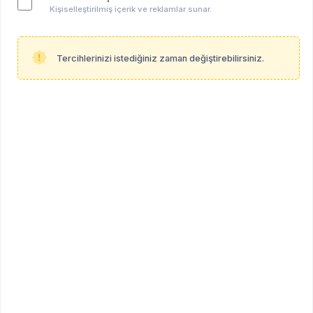
Kişiselleştirilmiş içerik ve reklamlar sunar.
PsikoAlan
Tercihlerinizi istediğiniz zaman değiştirebilirsiniz.
Hakkımızda
Şartlar ve Koşullar
Gizlilik Politikası
Çerez Politikası
Hizmet Sözleşmesi
İptal ve İade Koşulları
KVKK
Duyurular
Duyurular
Duyuru Gönder
Duyuru Kuralları
İçerik ve Moderasyon Politikası
Arşiv