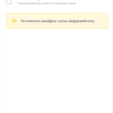
Kişiselleştirilmiş içerik ve reklamlar sunar.
Tercihlerinizi istediğiniz zaman değiştirebilirsiniz.
PsikoAlan
Hakkımızda
Şartlar ve Koşullar
Gizlilik Politikası
Çerez Politikası
Hizmet Sözleşmesi
İptal ve İade Koşulları
KVKK
Duyurular
Duyurular
Duyuru Gönder