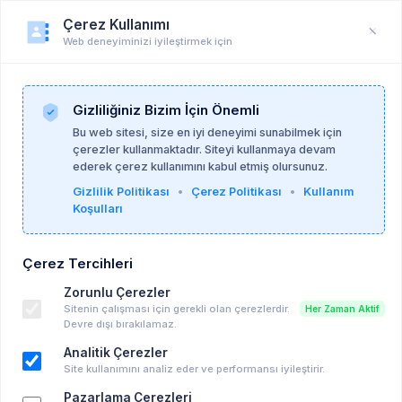
Çerez Kullanımı
Web deneyiminizi iyileştirmek için
PsikoAlan
Anasayfa
PsikoAlan
Gizliliğiniz Bizim İçin Önemli
Bu web sitesi, size en iyi deneyimi sunabilmek için
uygunücretlipsikoterapi
Etiketi ile ilgili
çerezler kullanmaktadır. Siteyi kullanmaya devam
ederek çerez kullanımını kabul etmiş olursunuz.
Duyurular
Gizlilik Politikası
•
Çerez Politikası
•
Kullanım
Koşulları
Uygun Ücretli Psikoterapi İlanı
Üniversite Öğrencilerine Yönelik Uygun
Çerez Tercihleri
Ücretli Psikoterapi Hk.
Süpervizyon Kapsamında Uygun Ücretli
Zorunlu Çerezler
Online Psikoterapi
Sitenin çalışması için gerekli olan çerezlerdir.
Her Zaman Aktif
Devre dışı bırakılamaz.
Süpervizyon Kapsamında Sembolik Ücretli
terapi Hizmeti
Analitik Çerezler
Site kullanımını analiz eder ve performansı iyileştirir.
UYGUN ÜCRETLİ PSİKOLOG ARAYIŞI
Uygun Ücretli Danışan Kontenjanı Hk.
Pazarlama Çerezleri