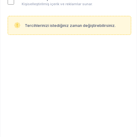
Kişiselleştirilmiş içerik ve reklamlar sunar.
Filtreleri Uygula
Tercihlerinizi istediğiniz zaman değiştirebilirsiniz.
PRO
Sevilay Abudaram
Klinik Psikolog
Diğer
Yeni
ÇEVRİMİÇİ
PRO