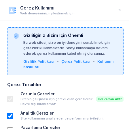
Çerez Kullanımı
Web deneyiminizi iyileştirmek için
Üyeler
Anasayfa
index
Gizliliğiniz Bizim İçin Önemli
Ruh Sağlığı Danışmanları
Bu web sitesi, size en iyi deneyimi sunabilmek için
çerezler kullanmaktadır. Siteyi kullanmaya devam
ederek çerez kullanımını kabul etmiş olursunuz.
Gizlilik Politikası
•
Çerez Politikası
•
Kullanım
Detaylı Arama
Temizle
Koşulları
İsim, Soyisim ile Ara
Çerez Tercihleri
Zorunlu Çerezler
Şehir
Sitenin çalışması için gerekli olan çerezlerdir.
Her Zaman Aktif
Devre dışı bırakılamaz.
Analitik Çerezler
Çalışma Şekli
Site kullanımını analiz eder ve performansı iyileştirir.
Çevrimiçi
Yüz Yüze
Hibrit
Pazarlama Çerezleri