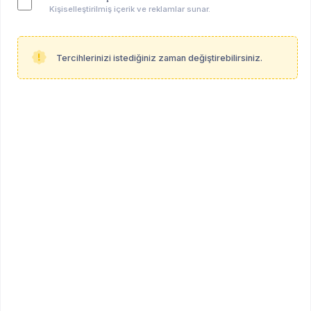
Değerli Liste Üyeleri,
Kişiselleştirilmiş içerik ve reklamlar sunar.
Psikanaliz
Okumaları
'nın "
Freud Metapsikolojisi
:
Bağlamında Kliniği Yeniden Düşünmek
Kuramsal Okuma ve
Tercihlerinizi istediğiniz zaman değiştirebilirsiniz.
" başlıklı yeni döneminin duyurusu,
Olgu Tartışmaları
programı ve kayıt bilgisi aşağıdadır/ektedir.
İyi günler dileriz.
Psikanaliz Okumaları
https://www.instagram.com/p/
DY40Fy6DE3b/?
igsh=
cHNvdTJsZGNqb2Fp
Psikanaliz Okumaları
FREUD METAPSİKOLOJİSİ BAĞLAMINDA KLİNİĞİ
YENİDEN DÜŞÜNMEK
Kuramsal Okuma ve Olgu Tartışmaları
İlker Özyıldırım