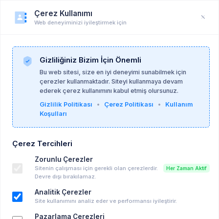
Çerez Kullanımı
Web deneyiminizi iyileştirmek için
Duyuru
Anasayfa
Duyurular
Gizliliğiniz Bizim İçin Önemli
Bu web sitesi, size en iyi deneyimi sunabilmek için
çerezler kullanmaktadır. Siteyi kullanmaya devam
Psikanaliz Okumaları
08-06-2026
ederek çerez kullanımını kabul etmiş olursunuz.
Gizlilik Politikası
•
Çerez Politikası
•
Kullanım
Koşulları
Freud Metapsikolojisi Bağlamında Kliniği
Yeniden Düşünmek: Kuramsal Okuma ve
Çerez Tercihleri
Olgu Tartışmaları
Zorunlu Çerezler
Ücretli Eğitim, Seminer vd..
Sitenin çalışması için gerekli olan çerezlerdir.
Her Zaman Aktif
13-09-2026 11:00
Takvime Ekle
Devre dışı bırakılamaz.
Analitik Çerezler
Anahtar kelimeler:
hepsi̇
Site kullanımını analiz eder ve performansı iyileştirir.
Pazarlama Çerezleri