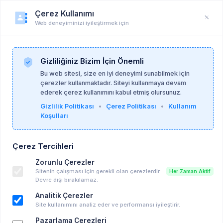
Çerez Kullanımı
Web deneyiminizi iyileştirmek için
Üye Profili
Anasayfa
Üye Profili
Gizliliğiniz Bizim İçin Önemli
Bu web sitesi, size en iyi deneyimi sunabilmek için
çerezler kullanmaktadır. Siteyi kullanmaya devam
ederek çerez kullanımını kabul etmiş olursunuz.
Gizlilik Politikası
•
Çerez Politikası
•
Kullanım
Koşulları
Çerez Tercihleri
Zorunlu Çerezler
Sitenin çalışması için gerekli olan çerezlerdir.
Her Zaman Aktif
Devre dışı bırakılamaz.
Analitik Çerezler
Site kullanımını analiz eder ve performansı iyileştirir.
Pazarlama Çerezleri