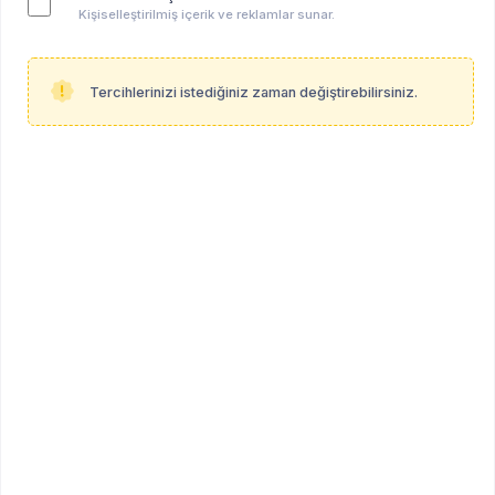
Kişiselleştirilmiş içerik ve reklamlar sunar.
Tercihlerinizi istediğiniz zaman değiştirebilirsiniz.
Psikanaliz Okumaları
Kurumsal Üye
Diğer
Profil Linki
psikoalan.com/psikanaliz-okumalari
Mesleki Bilgiler
Çalışma Şekli
çevrimiçi