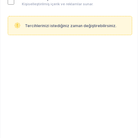
Kişiselleştirilmiş içerik ve reklamlar sunar.
Tercihlerinizi istediğiniz zaman değiştirebilirsiniz.
Özgür Öğütcen
Psikanalist (IF-EPFCL)
Diğer
Profil Linki
psikoalan.com/ozgur-ogutcen
Mesleki Bilgiler
Çalışma Şekli
çevrimiçi