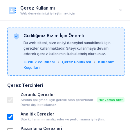
Çerez Kullanımı
Web deneyiminizi iyileştirmek için
Üye Profili
Anasayfa
Üye Profili
Gizliliğiniz Bizim İçin Önemli
Bu web sitesi, size en iyi deneyimi sunabilmek için
çerezler kullanmaktadır. Siteyi kullanmaya devam
ederek çerez kullanımını kabul etmiş olursunuz.
Gizlilik Politikası
•
Çerez Politikası
•
Kullanım
Koşulları
Çerez Tercihleri
Zorunlu Çerezler
Sitenin çalışması için gerekli olan çerezlerdir.
Her Zaman Aktif
Devre dışı bırakılamaz.
Analitik Çerezler
Site kullanımını analiz eder ve performansı iyileştirir.
Pazarlama Çerezleri