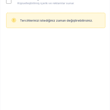
Kişiselleştirilmiş içerik ve reklamlar sunar.
Tercihlerinizi istediğiniz zaman değiştirebilirsiniz.
Pınar Subaşı
Klinik Psikolog
İstanbul
Profil Linki
psikoalan.com/pinar-subasi
Mesleki Bilgiler
Çalışma Şekli
hibrid