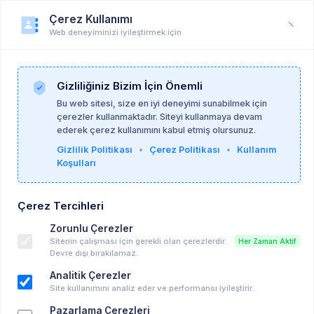
Çerez Kullanımı
Web deneyiminizi iyileştirmek için
Üye Profili
Anasayfa
Üye Profili
Gizliliğiniz Bizim İçin Önemli
Bu web sitesi, size en iyi deneyimi sunabilmek için
çerezler kullanmaktadır. Siteyi kullanmaya devam
ederek çerez kullanımını kabul etmiş olursunuz.
Gizlilik Politikası
•
Çerez Politikası
•
Kullanım
Koşulları
Çerez Tercihleri
Zorunlu Çerezler
Sitenin çalışması için gerekli olan çerezlerdir.
Her Zaman Aktif
Devre dışı bırakılamaz.
Analitik Çerezler
Site kullanımını analiz eder ve performansı iyileştirir.
Pazarlama Çerezleri