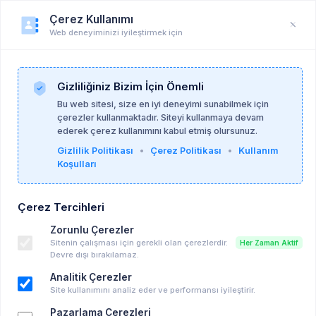
Çerez Kullanımı
Web deneyiminizi iyileştirmek için
Üye Profili
Anasayfa
Üye Profili
Gizliliğiniz Bizim İçin Önemli
Bu web sitesi, size en iyi deneyimi sunabilmek için
çerezler kullanmaktadır. Siteyi kullanmaya devam
ederek çerez kullanımını kabul etmiş olursunuz.
Gizlilik Politikası
•
Çerez Politikası
•
Kullanım
Koşulları
Çerez Tercihleri
Zorunlu Çerezler
Sitenin çalışması için gerekli olan çerezlerdir.
Her Zaman Aktif
Devre dışı bırakılamaz.
Analitik Çerezler
Site kullanımını analiz eder ve performansı iyileştirir.
Pazarlama Çerezleri