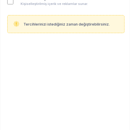
Kişiselleştirilmiş içerik ve reklamlar sunar.
Tercihlerinizi istediğiniz zaman değiştirebilirsiniz.
Senem Kaymaz Gümüş
Klinik Psikolog
Ankara
Profil Linki
psikoalan.com/senem-kaymaz-gumus
Mesleki Bilgiler
Çalışma Şekli
Diller
hibrid
Türkçe