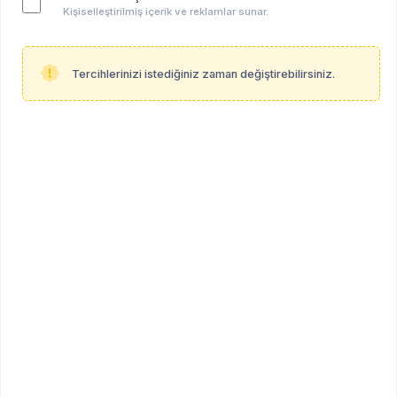
Kişiselleştirilmiş içerik ve reklamlar sunar.
Tercihlerinizi istediğiniz zaman değiştirebilirsiniz.
Serdar Salman
Psikiyatrist
İstanbul
Profil Linki
psikoalan.com/serdar-salman
Mesleki Bilgiler
Çalışma Şekli
Diller
hibrid
Türkçe, English