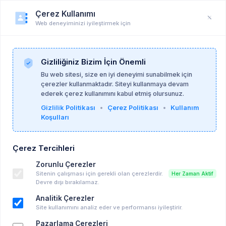
Çerez Kullanımı
Web deneyiminizi iyileştirmek için
Üye Profili
Anasayfa
Üye Profili
Gizliliğiniz Bizim İçin Önemli
Bu web sitesi, size en iyi deneyimi sunabilmek için
çerezler kullanmaktadır. Siteyi kullanmaya devam
ederek çerez kullanımını kabul etmiş olursunuz.
Gizlilik Politikası
•
Çerez Politikası
•
Kullanım
Koşulları
Çerez Tercihleri
Zorunlu Çerezler
Sitenin çalışması için gerekli olan çerezlerdir.
Her Zaman Aktif
Devre dışı bırakılamaz.
Analitik Çerezler
Site kullanımını analiz eder ve performansı iyileştirir.
Pazarlama Çerezleri