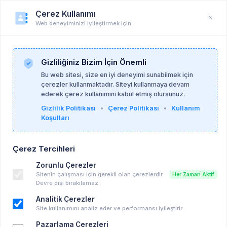
Çerez Kullanımı
Web deneyiminizi iyileştirmek için
Öğrenci Profili
Anasayfa
Profil
Gizliliğiniz Bizim İçin Önemli
Bu web sitesi, size en iyi deneyimi sunabilmek için
çerezler kullanmaktadır. Siteyi kullanmaya devam
ederek çerez kullanımını kabul etmiş olursunuz.
Gizlilik Politikası
•
Çerez Politikası
•
Kullanım
Koşulları
Çerez Tercihleri
Zorunlu Çerezler
Sitenin çalışması için gerekli olan çerezlerdir.
Her Zaman Aktif
Devre dışı bırakılamaz.
Analitik Çerezler
Site kullanımını analiz eder ve performansı iyileştirir.
Pazarlama Çerezleri