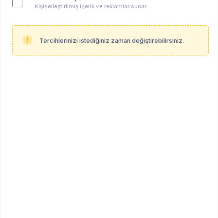
Kişiselleştirilmiş içerik ve reklamlar sunar.
Tercihlerinizi istediğiniz zaman değiştirebilirsiniz.
Beyza Nur Tokalak
ÖĞRENCİ
Öğrenci (Klinik Psikoloji - Yüksek Lisans Derecesi)
İstanbul
Profil Linki
psikoalan.com/student/beyza-nur-tokalak
Hakkında
Beyza Nur Tokalak, 2019–2024 yılları arasında
İstanbul Ticaret Üniversitesi Psikoloji Bölümü’nde
lisans eğitimini tamamlamıştır. Lisans dönemi