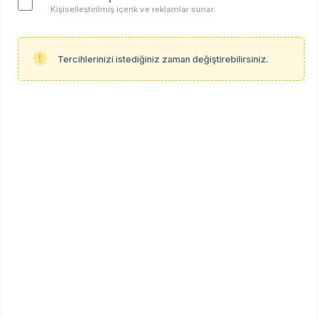
Kişiselleştirilmiş içerik ve reklamlar sunar.
Tercihlerinizi istediğiniz zaman değiştirebilirsiniz.
Ceyla Orçunus
ÖĞRENCİ
Öğrenci (Klinik Psikoloji - Yüksek Lisans Derecesi)
Diğer
Profil Linki
psikoalan.com/student/ceyla-orcunus
Hakkında
Herhangi bir bilgi paylaşılmamıştır.