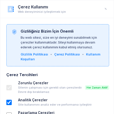
Çerez Kullanımı
Web deneyiminizi iyileştirmek için
Öğrenci Profili
Anasayfa
Profil
Gizliliğiniz Bizim İçin Önemli
Bu web sitesi, size en iyi deneyimi sunabilmek için
çerezler kullanmaktadır. Siteyi kullanmaya devam
ederek çerez kullanımını kabul etmiş olursunuz.
Gizlilik Politikası
•
Çerez Politikası
•
Kullanım
Koşulları
Çerez Tercihleri
Zorunlu Çerezler
Sitenin çalışması için gerekli olan çerezlerdir.
Her Zaman Aktif
Devre dışı bırakılamaz.
Analitik Çerezler
Site kullanımını analiz eder ve performansı iyileştirir.
Pazarlama Çerezleri