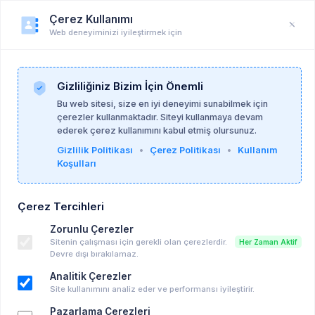
Çerez Kullanımı
Web deneyiminizi iyileştirmek için
Öğrenci Profili
Anasayfa
Profil
Gizliliğiniz Bizim İçin Önemli
Bu web sitesi, size en iyi deneyimi sunabilmek için
çerezler kullanmaktadır. Siteyi kullanmaya devam
ederek çerez kullanımını kabul etmiş olursunuz.
Gizlilik Politikası
•
Çerez Politikası
•
Kullanım
Koşulları
Çerez Tercihleri
Zorunlu Çerezler
Sitenin çalışması için gerekli olan çerezlerdir.
Her Zaman Aktif
Devre dışı bırakılamaz.
Analitik Çerezler
Site kullanımını analiz eder ve performansı iyileştirir.
Pazarlama Çerezleri