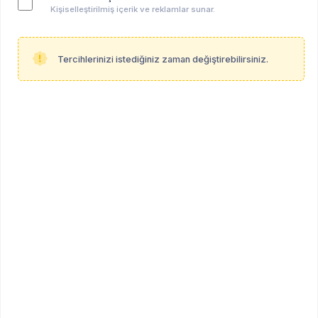
Kişiselleştirilmiş içerik ve reklamlar sunar.
Tercihlerinizi istediğiniz zaman değiştirebilirsiniz.
Didem Çengel
ÖĞRENCİ
Öğrenci (Uygulamalı Psikoloji - Doktora Derecesi)
İstanbul
Profil Linki
psikoalan.com/student/didem-cengel
Hakkında
Klinik Psikolog Didem Çengel, 2016 yılında Okan
Üniversitesi Psikoloji ve Sosyoloji bölümlerinde tam burslu