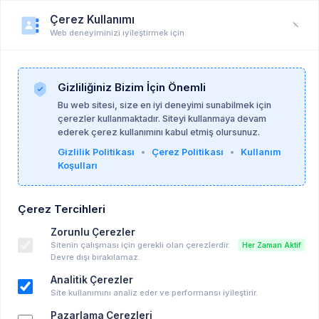
Çerez Kullanımı
Web deneyiminizi iyileştirmek için
Öğrenci Profili
Anasayfa
Profil
Gizliliğiniz Bizim İçin Önemli
Bu web sitesi, size en iyi deneyimi sunabilmek için
çerezler kullanmaktadır. Siteyi kullanmaya devam
ederek çerez kullanımını kabul etmiş olursunuz.
Gizlilik Politikası
•
Çerez Politikası
•
Kullanım
Koşulları
Çerez Tercihleri
Zorunlu Çerezler
Sitenin çalışması için gerekli olan çerezlerdir.
Her Zaman Aktif
Devre dışı bırakılamaz.
Analitik Çerezler
Site kullanımını analiz eder ve performansı iyileştirir.
Pazarlama Çerezleri